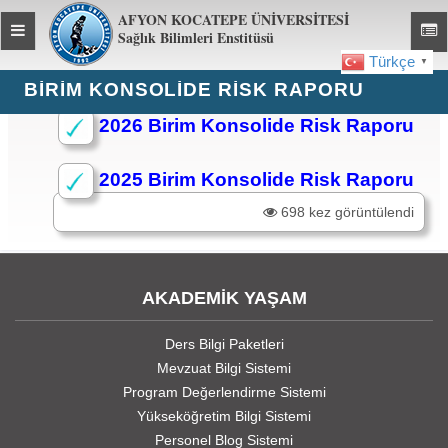
AFYON KOCATEPE ÜNİVERSİTESİ
Toggle
Toggl
Sağlık Bilimleri Enstitüsü
global
global
Türkçe
▼
navigation
navig
BIRIM KONSOLIDE RISK RAPORU
2026 Birim Konsolide Risk Raporu
2025 Birim Konsolide Risk Raporu
698 kez görüntülendi
AKADEMİK YAŞAM
Ders Bilgi Paketleri
Mevzuat Bilgi Sistemi
Program Değerlendirme Sistemi
Yükseköğretim Bilgi Sistemi
Personel Blog Sistemi