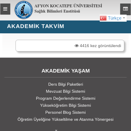
AFYON KOCATEPE ÜNİVERSİTESİ
Toggle
Toggl
Sağlık Bilimleri Enstitüsü
global
global
Türkçe
▼
navigation
navig
AKADEMIK TAKVIM
4416 kez görüntülendi
AKADEMİK YAŞAM
Ders Bilgi Paketleri
Mevzuat Bilgi Sistemi
Program Değerlendirme Sistemi
Yükseköğretim Bilgi Sistemi
Personel Blog Sistemi
Öğretim Üyeliğine Yükseltilme ve Atanma Yönergesi