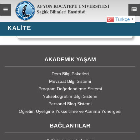
AFYON KOCATEPE ÜNİVERSİTESİ
Toggle
Toggl
Sağlık Bilimleri Enstitüsü
global
global
Türkçe
▼
navigation
navig
KALİTE
908 kez görüntülendi
AKADEMİK YAŞAM
Ders Bilgi Paketleri
Mevzuat Bilgi Sistemi
Program Değerlendirme Sistemi
Yükseköğretim Bilgi Sistemi
Personel Blog Sistemi
Öğretim Üyeliğine Yükseltilme ve Atanma Yönergesi
BAĞLANTILAR