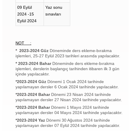
09 Eylül
Yaz sonu
2024 -15
sınavları
Eylül 2024
NOT :
* 2023-2024 Güz
Döneminde ders ekleme-bırakma
işlemleri, 25-27 Eylül 2023 tarihleri arasında yapılacaktır.
* 2023-2024 Bahar
Döneminde ders ekleme-bırakma
işlemleri, derslerin başlangıç tarihinden itibaren ilk 3 gün
içinde yapılacaktır.
*2023-2024 Güz
Dönemi 1 Ocak 2024 tarihinde
yapılamayan dersler 6 Ocak 2024 tarihinde yapılacaktır.
*2023-2024 Bahar
Dönemi 23 Nisan 2024 tarihinde
yapılamayan dersler 27 Nisan 2024 tarihinde yapılacaktır.
*2023-2024 Bahar
Dönemi 1 Mayıs 2024 tarihinde
yapılamayan dersler 04 Mayıs 2024 tarihinde yapılacaktır.
*2023-2024 Yaz
Dönemi 30 Ağustos 2024 tarihinde
yapılamayan dersler 07 Eylül 2024 tarihinde yapılacaktır.