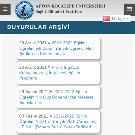
AFYON KOCATEPE ÜNİVERSİTESİ
Toggle
Toggl
Sağlık Bilimleri Enstitüsü
global
global
Türkçe
▼
navigation
navig
DUYURULAR ARŞİVİ
DUYURULAR ARŞİVİ:
2021
29 Aralık 2021
2021-2022 Eğitim-
Öğretim yılı Bahar Yarıyılı Öğrenci Alım
Şartları ve Kontenjanları
20 Aralık 2021
Pratik İngilizce
Konuşma ve İş İngilizcesi Eğitim
Programı
29 Kasım 2021
2021-2022 Eğitim
Öğretim Yılı Güz Dönemi Vize Mazeret
Sınavları hk
09 Kasım 2021
2021-2022 Eğitim
Öğretim Yılı Güz Yarıyılı VİZE (Arasınav)
/ FİNAL (Dönem Sonu) Sınav Tarihleri