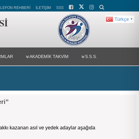
ELEFON REHBERİ
İLETİŞİM
SSS
Sİ
Türkçe
▼
RMLAR
AKADEMİK TAKVİM
S.S.S.
ri”
hakkı kazanan asıl ve yedek adaylar aşağıda