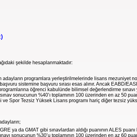
)
ağıdaki şekilde hesaplanmaktadır:
 adayların programlara yerleştirilmelerinde lisans mezuniyet not
ili başvuru sistemine başvuru sırası esas alınır. Ancak EABD/EAS
 programlarına öğrenci kabulünde bilimsel değerlendirme sınavı y
 sınav sonucunun %40’ı toplamının 100 üzerinden en az 50 puan
mi ve Spor Tezsiz Yüksek Lisans programı hariç diğer tezsiz yük
adayların;
RE ya da GMAT gibi sınavlardan aldığı puanının ALES puanı kar
sınavı sonucunun %30’u toplamının 100 üzerinden en az 60 puan