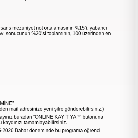
isans mezuniyet not ortalamasının %15’i, yabancı
navı sonucunun %20’si toplamının, 100 üzerinden en
EMİNE”
nden mail adresinize yeni şifre gönderebilirsiniz.)
layınız buradan “ONLINE KAYIT YAP” butonuna
 kaydınızı tamamlayabilirsiniz.
025-2026 Bahar döneminde bu programa öğrenci