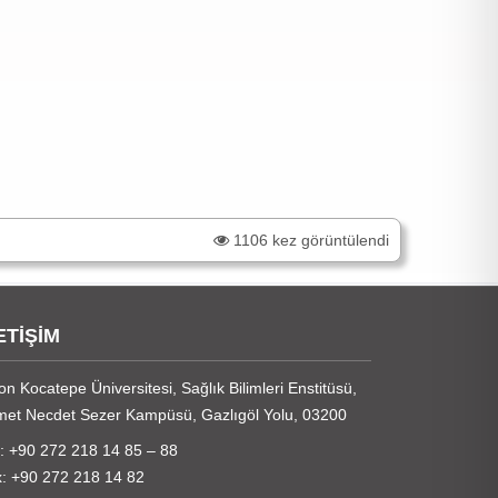
1106 kez görüntülendi
ETİŞİM
on Kocatepe Üniversitesi, Sağlık Bilimleri Enstitüsü,
et Necdet Sezer Kampüsü, Gazlıgöl Yolu, 03200
 : +90 272 218 14 85 – 88
: +90 272 218 14 82