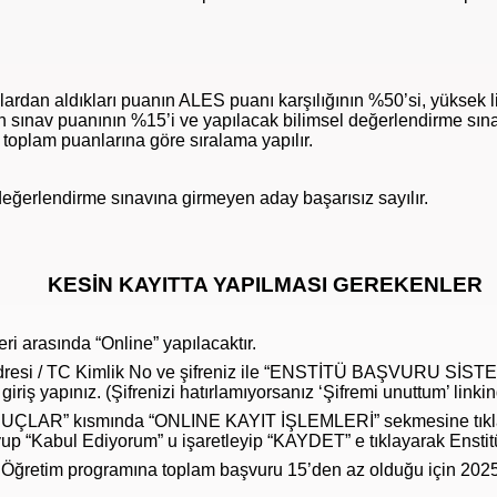
dan aldıkları puanın ALES puanı karşılığının %50’si, yüksek l
len sınav puanının %15’i ve yapılacak bilimsel değerlendirme sı
 toplam puanlarına göre sıralama yapılır.
değerlendirme sınavına girmeyen aday başarısız sayılır.
KESİN KAYITTA YAPILMASI GEREKENLER
ri arasında “Online” yapılacaktır.
dresi / TC Kimlik No ve şifreniz ile “ENSTİTÜ BAŞVURU SİST
giriş yapınız. (Şifrenizi hatırlamıyorsanız ‘Şifremi unuttum’ linki
SONUÇLAR” kısmında “ONLINE KAYIT İŞLEMLERİ” sekmesine tık
yup “Kabul Ediyorum” u işaretleyip “KAYDET” e tıklayarak Enstitü
i Öğretim programına toplam başvuru 15’den az olduğu için 2