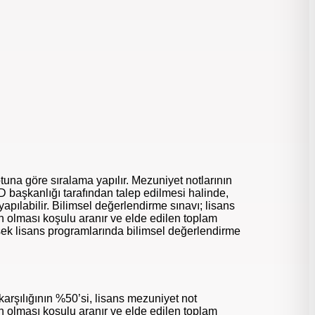
una göre sıralama yapılır. Mezuniyet notlarının
D başkanlığı tarafından talep edilmesi halinde,
apılabilir. Bilimsel değerlendirme sınavı; lisans
 olması koşulu aranır ve elde edilen toplam
sek lisans programlarında bilimsel değerlendirme
şılığının %50’si, lisans mezuniyet not
 olması koşulu aranır ve elde edilen toplam