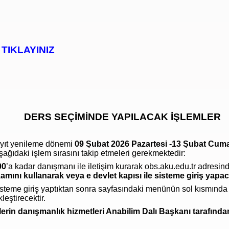
 TIKLAYINIZ
DERS SEÇİMİNDE YAPILACAK İŞLEMLER
yıt yenileme dönemi
09 Şubat 2026
Pazartesi -13 Şubat Cum
şağıdaki işlem sırasını takip etmeleri gerekmektedir:
00
’a kadar danışmanı ile iletişim kurarak
obs.aku.edu.tr
adresin
kamını kullanarak veya e devlet kapısı ile sisteme giriş yapaca
isteme giriş yaptıktan sonra sayfasındaki menünün sol kısmınd
eştirecektir.
 danışmanlık hizmetleri Anabilim Dalı Başkanı tarafından 