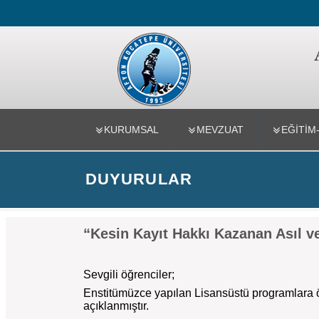
Sağlık Bilim
KURUMSAL
MEVZUAT
EĞİTİM
DUYURULAR
“Kesin Kayıt Hakkı Kazanan Asıl ve
Sevgili öğrenciler;
Enstitümüzce yapılan Lisansüstü programlara ö
açıklanmıştır.