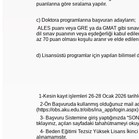
puanlarına göre sıralama yapılır.
c) Doktora programlarına başvuran adayların;
ALES puanı veya GRE ya da GMAT gibi sınavlar
dil sınav puanının veya eşdeğerliği kabul edi
az 70 puan olması koşulu aranır ve elde edilen
d) Lisansüstü programlar için yapılan bilimsel 
1-Kesin kayıt işlemleri 26-28 Ocak 2026 tarihle
2-Ön Başvuruda kullanmış olduğunuz mail a
(https://obs.aku.edu.tr/oibs/ina_app/login.aspx) 
3- Başvuru Sistemine giriş yaptığınızda “
tıklayınız, açılan sayfadaki tahahütnameyi oku
4- Beden Eğitimi Tezsiz Yüksek Lisans İkinc
alınamamıştır.