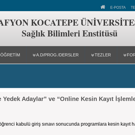
leri Enstitüsü
E-POSTA
T
AFYON KOCATEPE ÜNİVERSİTE
Sağlık Bilimleri Enstitüsü
-ÖĞRETİM
A.D/PROG./DERSLER
TEZLER
FO
 Yedek Adaylar” ve “Online Kesin Kayıt İşlemle
ğrenci kabulü giriş sınavı sonucunda programlara kesin kayıt 