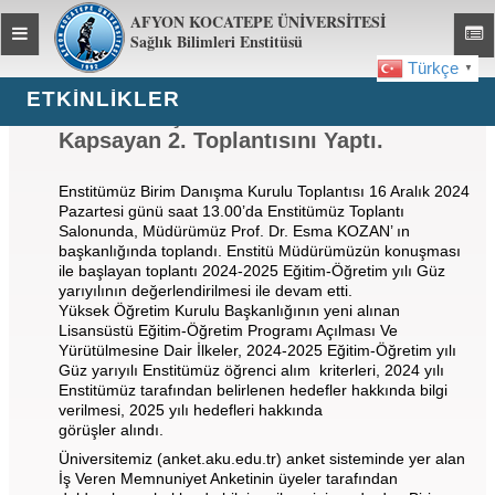
AFYON KOCATEPE ÜNİVERSİTESİ
Toggle
Toggl
Sağlık Bilimleri Enstitüsü
global
global
Türkçe
▼
navigation
navig
ETKİNLİKLER
Birim Danışma Kurulumuz 2024 Yılını
Kapsayan 2. Toplantısını Yaptı.
Enstitümüz Birim Danışma Kurulu Toplantısı 16 Aralık 2024
Pazartesi günü saat 13.00’da Enstitümüz Toplantı
Salonunda, Müdürümüz Prof. Dr. Esma KOZAN’ ın
başkanlığında toplandı. Enstitü Müdürümüzün konuşması
ile başlayan toplantı 2024-2025 Eğitim-Öğretim yılı Güz
yarıyılının değerlendirilmesi ile devam etti.
Yüksek Öğretim Kurulu Başkanlığının yeni alınan
Lisansüstü Eğitim-Öğretim Programı Açılması Ve
Yürütülmesine Dair İlkeler, 2024-2025 Eğitim-Öğretim yılı
Güz yarıyılı Enstitümüz öğrenci alım kriterleri, 2024 yılı
Enstitümüz tarafından belirlenen hedefler hakkında bilgi
verilmesi, 2025 yılı hedefleri hakkında
görüşler alındı.
Üniversitemiz (anket.aku.edu.tr) anket sisteminde yer alan
İş Veren Memnuniyet Anketinin üyeler tarafından