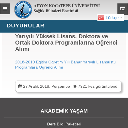
AFYON KOCATEPE ÜNİVERSİTESİ
Toggle
Toggl
Sağlık Bilimleri Enstitüsü
global
global
Türkçe
▼
navigation
navig
DUYURULAR
2018-2019 Eğitim-Öğretim Yılı Bahar
Yarıyılı Yüksek Lisans, Doktora ve
Ortak Doktora Programlarına Öğrenci
Alımı
2018-2019 Eğitim Öğretim Yılı Bahar Yarıyılı Lisansüstü
Programlara Öğrenci Alımı
27 Aralık 2018, Perşembe
7921 kez görüntülendi
AKADEMİK YAŞAM
Ders Bilgi Paketleri